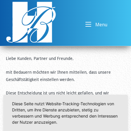
Skip
Home
to
content
Menu
Menu
Liebe Kunden, Partner und Freunde,
mit Bedauern möchten wir Ihnen mitteilen, dass unsere
Geschäftstätigkeit einstellen werden.
Diese Entscheidung ist uns nicht leicht gefallen, und wir
bedanken uns herzlich für Ihr Vertrauen und Ihre
Diese Seite nutzt Website-Tracking-Technologien von
Unterstützung in den vergangenen Jahren.
Dritten, um ihre Dienste anzubieten, stetig zu
verbessern und Werbung entsprechend den Interessen
Wir danken Ihnen von Herzen für Ihre langjährige
der Nutzer anzuzeigen.
Unterstützung und Partnerschaft. Es war uns eine Freude, mit