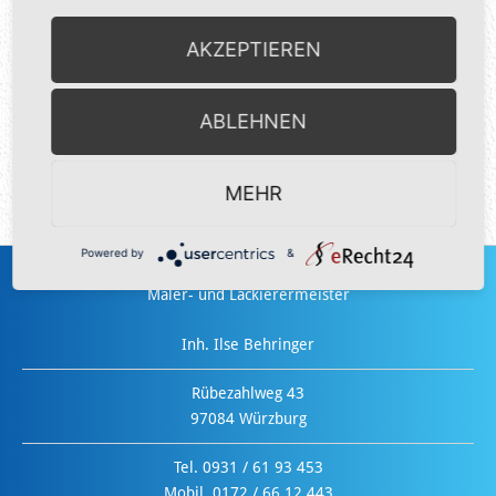
Ihnen zusammenzuarbeiten. Wir wünschen Ihnen alles Gute für
AKZEPTIEREN
die Zukunft.
Mit freundlichen Grüßen
ABLEHNEN
MEHR
Holger Behringer
Powered by
&
Holger Behringer
Maler- und Lackierermeister
Inh. Ilse Behringer
Rübezahlweg 43
97084 Würzburg
Tel. 0931 / 61 93 453
Mobil. 0172 / 66 12 443